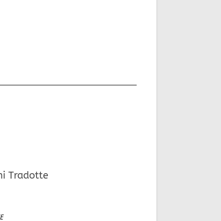
ni Tradotte
E