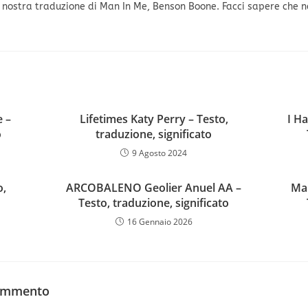
 nostra traduzione di Man In Me, Benson Boone. Facci sapere che n
e –
Lifetimes Katy Perry – Testo,
I H
o
traduzione, significato
9 Agosto 2024
o,
ARCOBALENO Geolier Anuel AA –
Ma
Testo, traduzione, significato
16 Gennaio 2026
commento