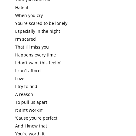
Hate it
When you cry
You’re scared to be lonely
Especially in the night
I’m scared
That I’ll miss you
Happens every time
I don’t want this feelin’
I can’t afford
Love
I try to find
A reason
To pull us apart
It ain’t workin’
‘Cause you’re perfect
And I know that
You’re worth it