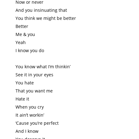
Now or never
And you insinuating that
You think we might be better
Better
Me & you
Yeah
I know you do
You know what I’m thinkin’
See it in your eyes
You hate
That you want me
Hate it
When you cry
It ain’t workin’
‘Cause you’re perfect
And I know