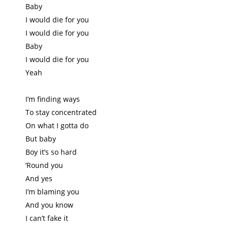
Baby
I would die for you
I would die for you
Baby
I would die for you
Yeah
I’m finding ways
To stay concentrated
On what I gotta do
But baby
Boy it’s so hard
‘Round you
And yes
I’m blaming you
And you know
I can’t fake it