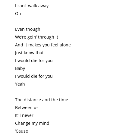
I can’t walk away
Oh
Even though
We’re goin’ through it
And it makes you feel alone
Just know that
I would die for you
Baby
I would die for you
Yeah
The distance and the time
Between us
It’ll never
Change my mind
‘Cause