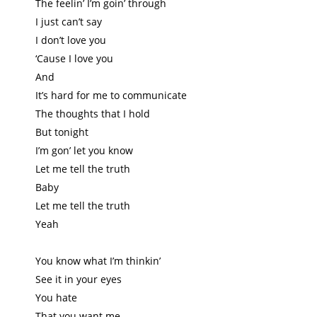
The feelin’ I’m goin’ through
I just can’t say
I don’t love you
‘Cause I love you
And
It’s hard for me to communicate
The thoughts that I hold
But tonight
I’m gon’ let you know
Let me tell the truth
Baby
Let me tell the truth
Yeah
You know what I’m thinkin’
See it in your eyes
You hate
That you want me