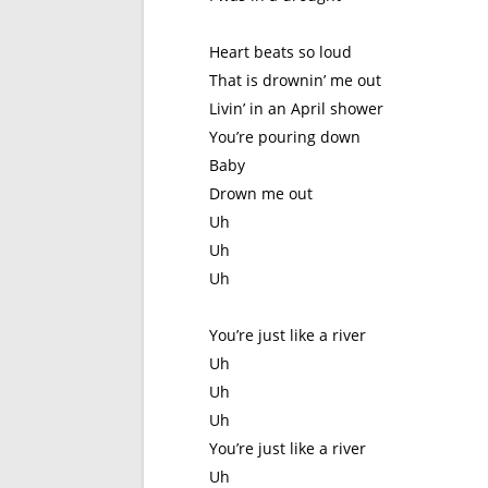
Heart beats so loud
That is drownin’ me out
Livin’ in an April shower
You’re pouring down
Baby
Drown me out
Uh
Uh
Uh
You’re just like a river
Uh
Uh
Uh
You’re just like a river
Uh