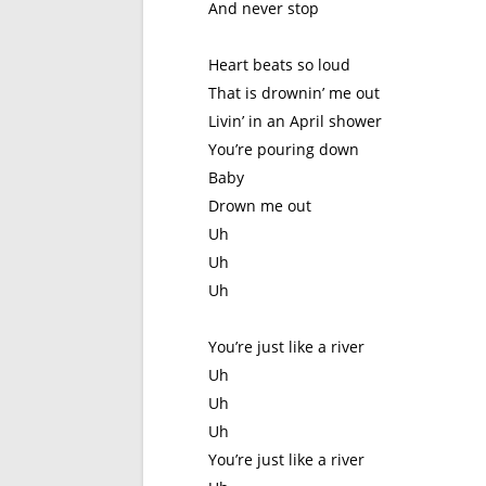
And never stop
Heart beats so loud
That is drownin’ me out
Livin’ in an April shower
You’re pouring down
Baby
Drown me out
Uh
Uh
Uh
You’re just like a river
Uh
Uh
Uh
You’re just like a river