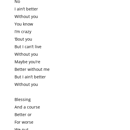
No
I ain’t better
Without you
You know
I’m crazy
‘Bout you
But I can’t live
Without you
Maybe you’re
Better without me
But I ain’t better
Without you
Blessing
And a course
Better or
For worse
We put