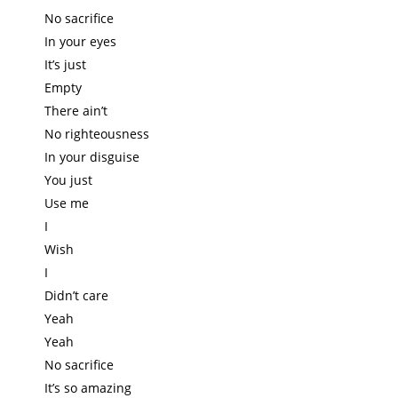
No sacrifice
In your eyes
It’s just
Empty
There ain’t
No righteousness
In your disguise
You just
Use me
I
Wish
I
Didn’t care
Yeah
Yeah
No sacrifice
It’s so amazing