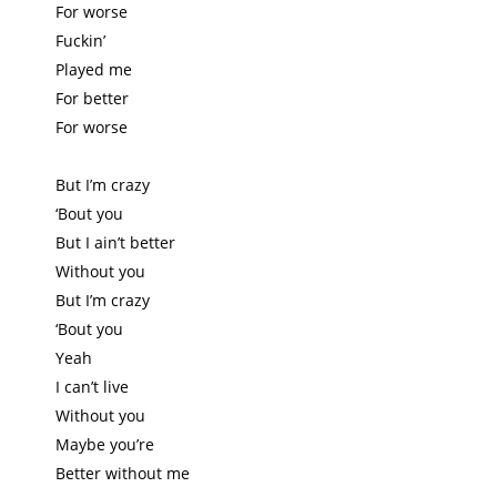
For worse
Fuckin’
Played me
For better
For worse
But I’m crazy
‘Bout you
But I ain’t better
Without you
But I’m crazy
‘Bout you
Yeah
I can’t live
Without you
Maybe you’re
Better without me