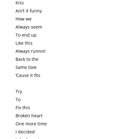
Kiss
Ain’t it funny
How we
Always seem
To end up
Like this
Always runnin’
Back to the
Same love
‘Cause it fits
Try
To
Fix this
Broken heart
One more time
I decided