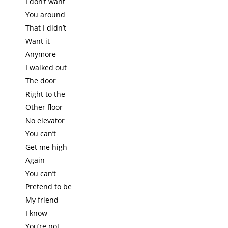
I don’t want
You around
That I didn’t
Want it
Anymore
I walked out
The door
Right to the
Other floor
No elevator
You can’t
Get me high
Again
You can’t
Pretend to be
My friend
I know
You’re not