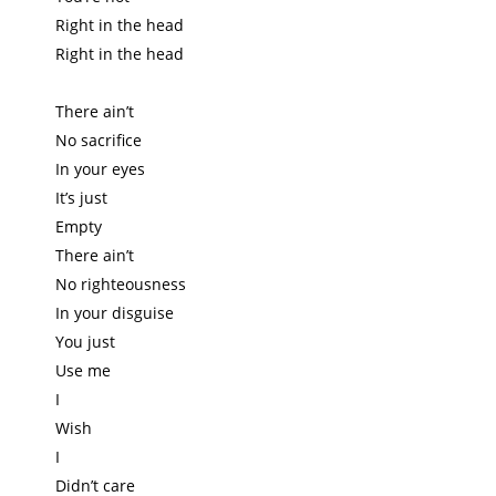
Right in the head
Right in the head
There ain’t
No sacrifice
In your eyes
It’s just
Empty
There ain’t
No righteousness
In your disguise
You just
Use me
I
Wish
I
Didn’t care