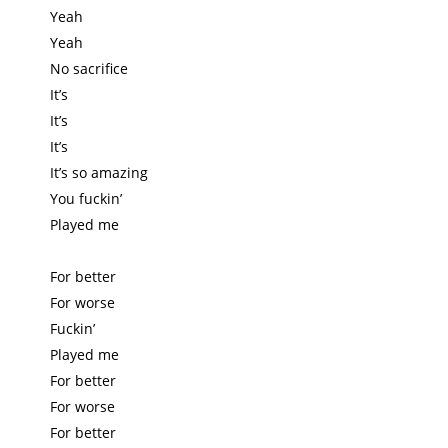
Yeah
Yeah
No sacrifice
It’s
It’s
It’s
It’s so amazing
You fuckin’
Played me
For better
For worse
Fuckin’
Played me
For better
For worse
For better