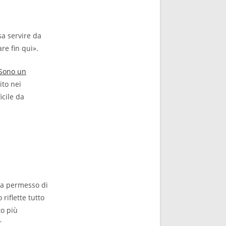
sa servire da
re fin qui».
“Sono un
ito nei
icile da
ha permesso di
riflette tutto
to più
r