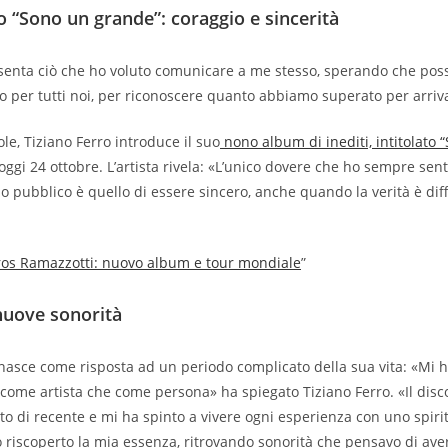
o “Sono un grande”: coraggio e sincerità
resenta ciò che ho voluto comunicare a me stesso, sperando che pos
 per tutti noi, per riconoscere quanto abbiamo superato per arriva
le, Tiziano Ferro introduce il suo
nono album di inediti, intitolato 
 oggi 24 ottobre. L’artista rivela: «L’unico dovere che ho sempre sent
o pubblico è quello di essere sincero, anche quando la verità è diff
ros Ramazzotti: nuovo album e tour mondiale
”
nuove sonorità
asce come risposta ad un periodo complicato della sua vita: «Mi 
 come artista che come persona» ha spiegato Tiziano Ferro. «Il disco 
to di recente e mi ha spinto a vivere ogni esperienza con uno spiri
 riscoperto la mia essenza, ritrovando sonorità che pensavo di ave