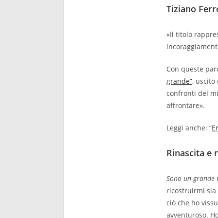
Tiziano Ferr
«Il titolo rapp
incoraggiamento
Con queste paro
grande”
, uscito
confronti del mi
affrontare».
Leggi anche: “
E
Rinascita e 
Sono un grande
n
ricostruirmi sia
ciò che ho vissu
avventuroso. Ho