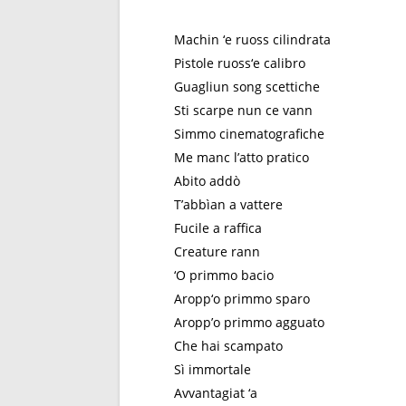
Machin ‘e ruoss cilindrata
Pistole ruoss‘e calibro
Guagliun song scettiche
Sti scarpe nun ce vann
Simmo cinematografiche
Me manc l’atto pratico
Abito addò
T’abbìan a vattere
Fucile a raffica
Creature rann
‘O primmo bacio
Aropp‘o primmo sparo
Aropp’o primmo agguato
Che hai scampato
Sì immortale
Avvantagiat ‘a