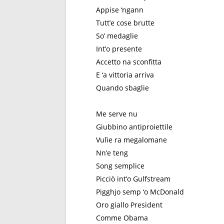
Appise ‘ngann
Tutt’e cose brutte
So’ medaglie
Int’o presente
Accetto na sconfitta
E ‘a vittoria arriva
Quando sbaglie
Me serve nu
Giubbino antiproiettile
Vulìe ra megalomane
Nn’e teng
Song semplice
Picciò int’o Gulfstream
Pigghjo semp ‘o McDonald
Oro giallo President
Comme Obama