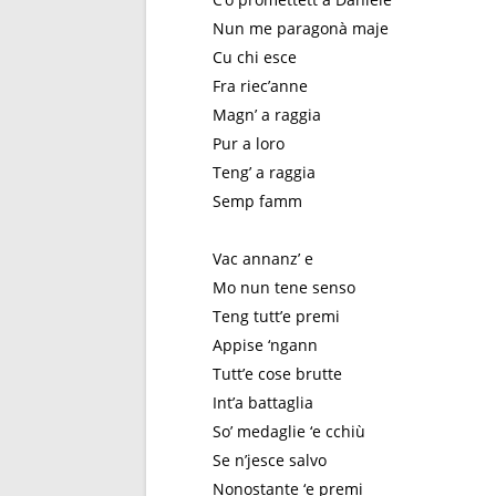
Nun me paragonà maje
Cu chi esce
Fra riec’anne
Magn’ a raggia
Pur a loro
Teng’ a raggia
Semp famm
Vac annanz’ e
Mo nun tene senso
Teng tutt’e premi
Appise ‘ngann
Tutt’e cose brutte
Int’a battaglia
So’ medaglie ‘e cchiù
Se n’jesce salvo
Nonostante ‘e premi