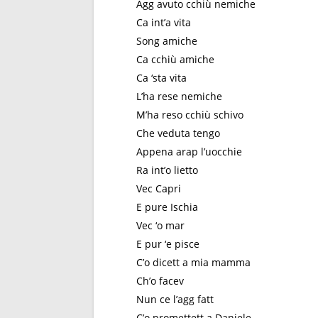
Agg avuto cchiù nеmiche
Ca int’a vita
Song amiche
Ca cchiù amiche
Ca ‘sta vita
L’ha rese nemiche
M’ha reso cchiù schivo
Che veduta tengo
Appena arap l’uocchie
Ra int’o lietto
Vec Capri
E pure Ischia
Vec ‘o mar
E pur ‘e pisce
C’o dicett a mia mamma
Ch’o facev
Nun ce l’agg fatt
C’o promettett a Daniele