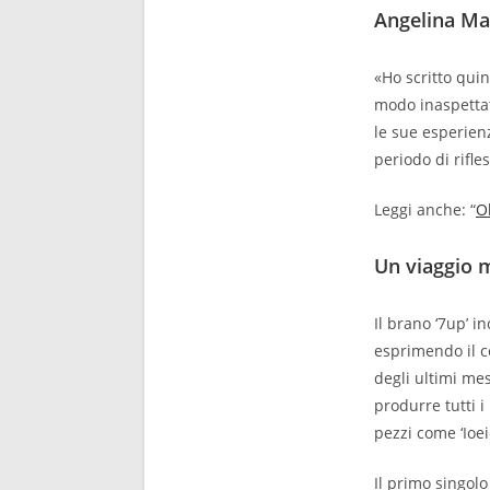
Angelina Ma
«Ho scritto qui
modo inaspettat
le sue esperien
periodo di rifle
Leggi anche: “
O
Un viaggio 
Il brano ‘7up’ i
esprimendo il c
degli ultimi mes
produrre tutti i
pezzi come ‘Ioei
Il primo singolo