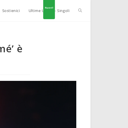
Sostienici
Ultime Uscite – Singoli
mé’ è