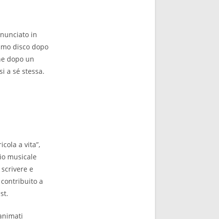
nnunciato in
primo disco dopo
ene dopo un
i a sé stessa.
cola a vita”,
rio musicale
 scrivere e
 contribuito a
st.
 animati