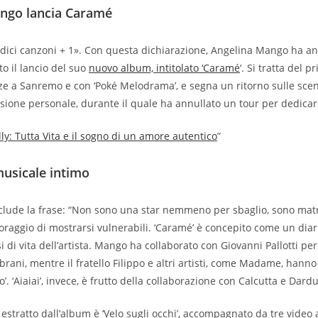
ngo lancia Caramé
ndici canzoni + 1». Con questa dichiarazione, Angelina Mango ha a
o il lancio del suo
nuovo album, intitolato ‘Caramé
‘. Si tratta del 
ze a Sanremo e con ‘Poké Melodrama’, e segna un ritorno sulle sc
ssione personale, durante il quale ha annullato un tour per dedicars
lly: Tutta Vita e il sogno di un amore autentico
”
musicale intimo
nclude la frase: “Non sono una star nemmeno per sbaglio, sono matri
oraggio di mostrarsi vulnerabili. ‘Caramé’ è concepito come un dia
i di vita dell’artista. Mango ha collaborato con Giovanni Pallotti per
 brani, mentre il fratello Filippo e altri artisti, come Madame, hanno
o’. ‘Aiaiai’, invece, è frutto della collaborazione con Calcutta e Dardu
 estratto dall’album è ‘Velo sugli occhi’, accompagnato da tre video