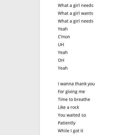
What a girl needs
What a girl wants
What a girl needs
Yeah
C’mon
UH
Yeah
OH
Yeah
I wanna thank you
For giving me
Time to breathe
Like a rock
You waited so
Patiently
While I got it