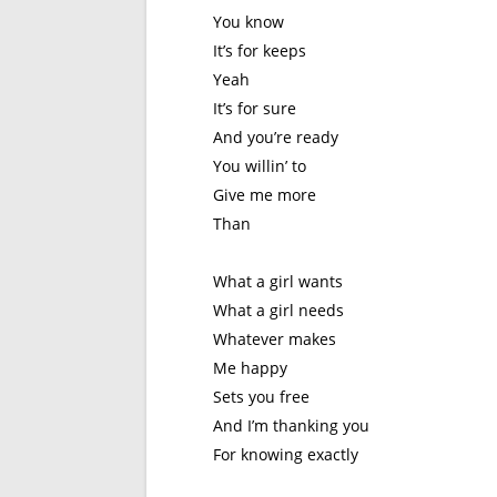
You know
It’s for keeps
Yeah
It’s for sure
And you’re ready
You willin’ to
Give me more
Than
What a girl wants
What a girl needs
Whatever makes
Me happy
Sets you free
And I’m thanking you
For knowing exactly