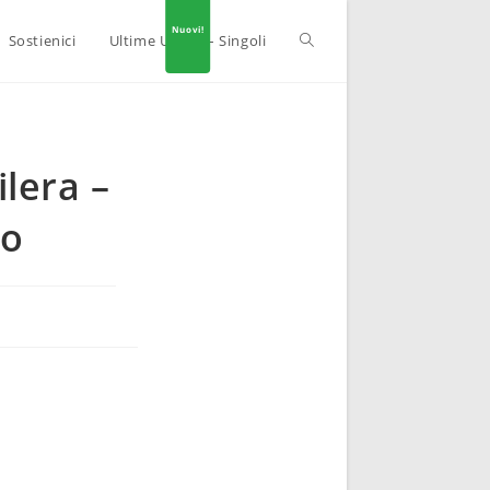
Sostienici
Ultime Uscite – Singoli
lera –
to