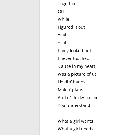
Together
OH
While I
Figured it out
Yeah
Yeah
I only looked but
I never touched
‘Cause in my heart
Was a picture of us
Holdin’ hands
Makin’ plans
And it’s lucky for me
You understand
What a girl wants
What a girl needs