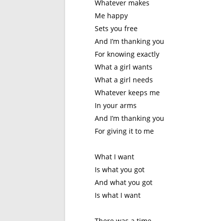
Whatever makes
Me happy
Sets you free
And I’m thanking you
For knowing exactly
What a girl wants
What a girl needs
Whatever keeps me
In your arms
And I’m thanking you
For giving it to me
What I want
Is what you got
And what you got
Is what I want
There was a time