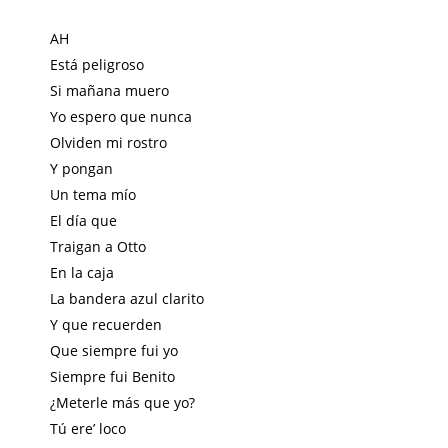
AH
Está peligroso
Si mañana muero
Yo espero que nunca
Olviden mi rostro
Y pongan
Un tema mío
El día que
Traigan a Otto
En la caja
La bandera azul clarito
Y que recuerden
Que siempre fui yo
Siempre fui Benito
¿Meterle más que yo?
Tú ere’ loco