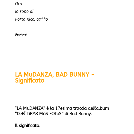
Ora
Io sono di
Porto Rico, ca**o
Evviva!
LA MuDANZA, BAD BUNNY -
Significato
“LA MuDANZA” è la 17esima traccia dell’album
“DeBÍ TiRAR MáS FOToS” di Bad Bunny.
Il significato
: