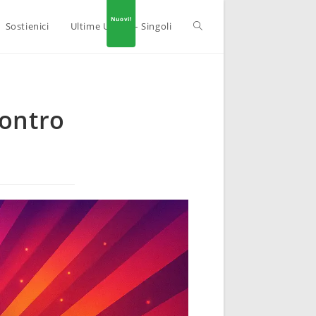
Sostienici
Ultime Uscite – Singoli
contro