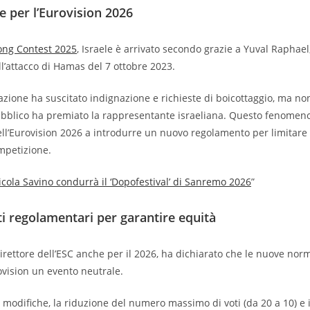
 per l’Eurovision 2026
ong Contest 2025
, Israele è arrivato secondo grazie a Yuval Raphael
ll’attacco di Hamas del 7 ottobre 2023.
azione ha suscitato indignazione e richieste di boicottaggio, ma no
ubblico ha premiato la rappresentante israeliana. Questo fenomeno
ell’Eurovision 2026 a introdurre un nuovo regolamento per limitare l
ompetizione.
icola Savino condurrà il ‘Dopofestival’ di Sanremo 2026
”
 regolamentari per garantire equità
irettore dell’ESC anche per il 2026, ha dichiarato che le nuove no
vision un evento neutrale.
i modifiche, la riduzione del numero massimo di voti (da 20 a 10) e i