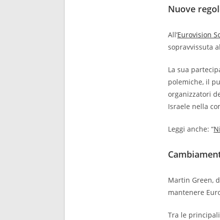
Nuove regole
All’
Eurovision S
sopravvissuta a
La sua partecip
polemiche, il p
organizzatori d
Israele nella c
Leggi anche: “
N
Cambiamenti
Martin Green, d
mantenere Euro
Tra le principal