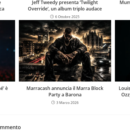
e
Jeff Tweedy presenta ‘Twilight
Mumf
ca
Override’, un album triplo audace
6 Ottobre 2025
é’ è
Marracash annuncia il Marra Block
Loui
Party a Barona
Ozz
3 Marzo 2026
commento