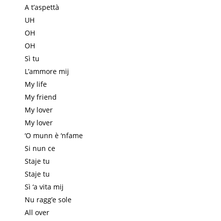
A t’aspettà
UH
OH
OH
Sì tu
L’ammore mij
My life
My friend
My lover
My lover
‘O munn è ‘nfame
Si nun ce
Staje tu
Staje tu
Sì ‘a vita mij
Nu ragg’e sole
All over