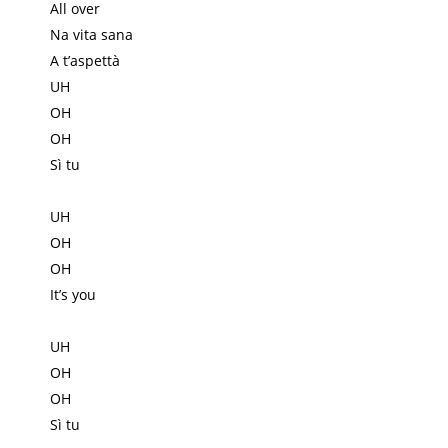
All over
Na vita sana
A t’aspettà
UH
OH
OH
Sì tu
UH
OH
OH
It’s you
UH
OH
OH
Sì tu