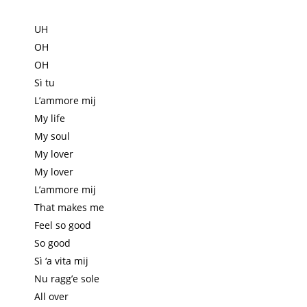
UH
OH
OH
Sì tu
L’ammore mij
My life
My soul
My lover
My lover
L’ammore mij
That makes me
Feel so good
So good
Sì ‘a vita mij
Nu ragg’e sole
All over