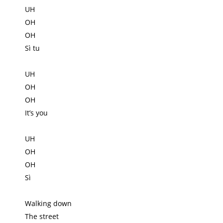
UH
OH
OH
Sì tu
UH
OH
OH
It’s you
UH
OH
OH
Sì
Walking down
The street