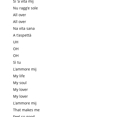
Sì ‘a vita mij
Nu ragg’e sole
All over
All over
Na vita sana
A t’aspettà
UH
OH
OH
Sì tu
L’ammore mij
My life
My soul
My lover
My lover
L’ammore mij
That makes me
Feel so good