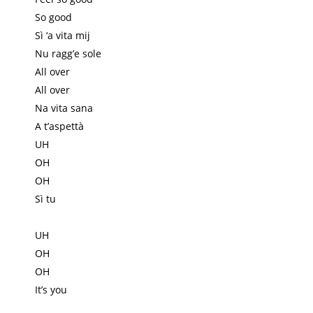
So good
Sì ‘a vita mij
Nu ragg’e sole
All over
All over
Na vita sana
A t’aspettà
UH
OH
OH
Sì tu
UH
OH
OH
It’s you