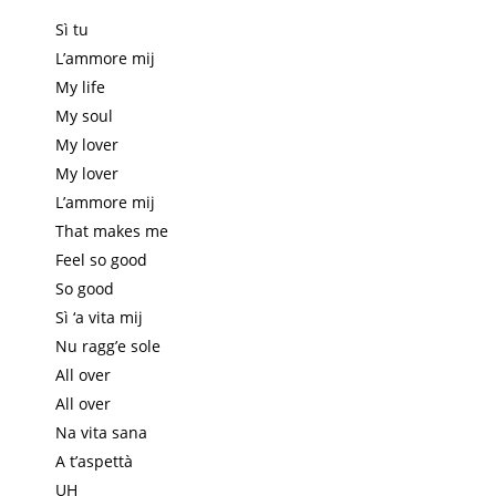
Sì tu
L’ammore mij
My life
My soul
My lover
My lover
L’ammore mij
That makes me
Feel so good
So good
Sì ‘a vita mij
Nu ragg’e sole
All over
All over
Na vita sana
A t’aspettà
UH