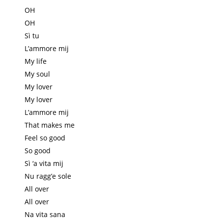
OH
OH
Sì tu
L’ammore mij
My life
My soul
My lover
My lover
L’ammore mij
That makes me
Feel so good
So good
Sì ‘a vita mij
Nu ragg’e sole
All over
All over
Na vita sana