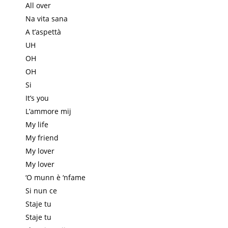
All over
Na vita sana
A t’aspettà
UH
OH
OH
Si
It’s you
L’ammore mij
My life
My friend
My lover
My lover
‘O munn è ‘nfame
Si nun ce
Staje tu
Staje tu