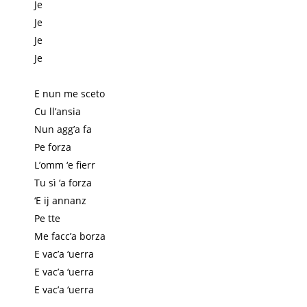
Je
Je
Je
Je
E nun me sceto
Cu ll’ansia
Nun agg’a fa
Pe forza
L’omm ‘e fierr
Tu sì ‘a forza
‘E ij annanz
Pe tte
Me facc’a borza
E vac’a ‘uerra
E vac’a ‘uerra
E vac’a ‘uerra