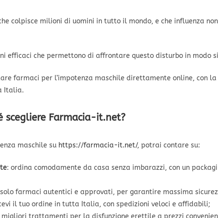
 colpisce milioni di uomini in tutto il mondo, e che influenza non 
i efficaci che permettono di affrontare questo disturbo in modo si
tare farmaci per l’impotenza maschile direttamente online, con la 
 Italia.
 scegliere Farmacia-it.net?
otenza maschile su
https://farmacia-it.net/
, potrai contare su:
te
: ordina comodamente da casa senza imbarazzi, con un packagi
 solo farmaci autentici e approvati, per garantire massima sicurez
icevi il tuo ordine in tutta Italia, con spedizioni veloci e affidabili;
i migliori trattamenti per la disfunzione erettile a prezzi conveni