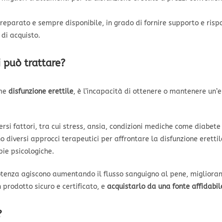
reparato e sempre disponibile, in grado di fornire supporto e ri
 di acquisto.
 può trattare?
ome
disfunzione erettile
, è l’incapacità di ottenere o mantenere un’e
si fattori, tra cui stress, ansia, condizioni mediche come diabete 
no diversi approcci terapeutici per affrontare la disfunzione erettil
pie psicologiche.
otenza agiscono aumentando il flusso sanguigno al pene, miglioran
 prodotto sicuro e certificato, e
acquistarlo da una fonte affidabil
?