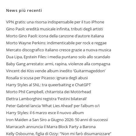
News più recenti
VPN gratis: una risorsa indispensabile per il tuo iPhone
Gino Paoli: eredità musicale infinita, tributi degli artisti
Morto Gino Paoli: icona della canzone d’autore italiana
Morto Wayne Perkins: indimenticabile per rock e reggae
Mercato discografico italiano cresce grazie a nuova musica
Dua Lipa, Epstein Files: i media puntano solo allo scandalo
Baby Gang arrestato: armi, rapina, violenze alla compagna
Vincent dei Kiss vende album inedito ‘Guitarmageddon’
Rosalía si scusa per Picasso: ignara degli abusi
Harry Styles al SNL: tra queerbaiting e ChatGPT
Morto Phil Campbell, chitarrista dei Motörhead
Elettra Lamborghini registra ‘Festini bilaterali’
Peter Gabriel lancia ‘What Lies Ahead’ per l’album o/i
Harry Styles: il 6 marzo esce il nuovo album
Iron Maiden a San Siro a Giugno 2026: 50 anni di successi
Marracash annuncia il Marra Block Party a Barona
Kelly Osbourne, figlia di Ozzy: “Non mi farò disumanizzare”