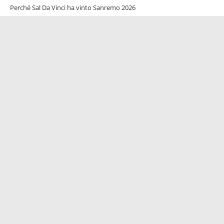
Perché Sal Da Vinci ha vinto Sanremo 2026
Come cantare bene: tecnica, respirazione e controllo della voce
Sanremo 2026: elenco dei 30 cantanti in gara
Seguici su
Informazioni
Chi Siamo