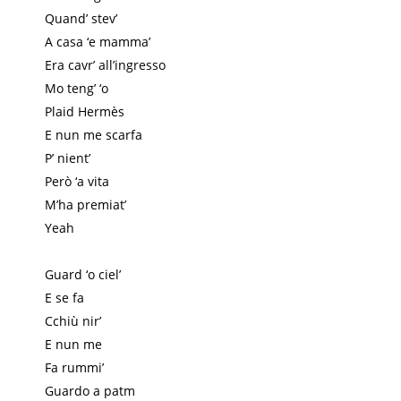
Quand’ stev’
A casa ‘e mamma’
Era cavr’ all’ingresso
Mo teng’ ‘o
Plaid Hermès
E nun me scarfa
P’ nient’
Però ‘a vita
M’ha premiat’
Yeah
Guard ‘o ciel’
E se fa
Cchiù nir’
E nun me
Fa rummi’
Guardo a patm