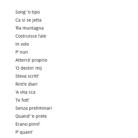
Song’ ‘o tipo
Ca si se jetta
‘Ra muntagna
Costruisce l’ale
In volo
P’ nun
Atterrà’ proprio
‘O destin’ mij
Steva scritt’
Rint’e diari
‘A vita cca
Te fott’
Senza preliminari
Quand’ ‘e prete
Erano pinnl’
P’ quant’