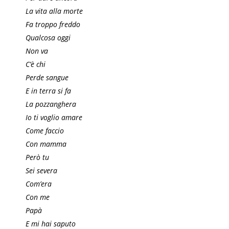
La vita alla morte
Fa troppo freddo
Qualcosa oggi
Non va
C’è chi
Perde sangue
E in terra si fa
La pozzanghera
Io ti voglio amare
Come faccio
Con mamma
Però tu
Sei severa
Com’era
Con me
Papà
E mi hai saputo