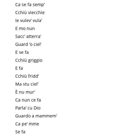
Ca se fa semp’
Cchiù viecchie
Ie vulev’ vula’
E mo nun
Sacc’ atterra’
Guard ‘o ciel’
E se fa
Cchiù griggio
E fa
Cchiù fridd’
Ma stu ciel’
È nu mur’
Ca nun ce fa
Parla’ cu Dio
Guardo a mammem’
Ca pe’ mme
Se fa