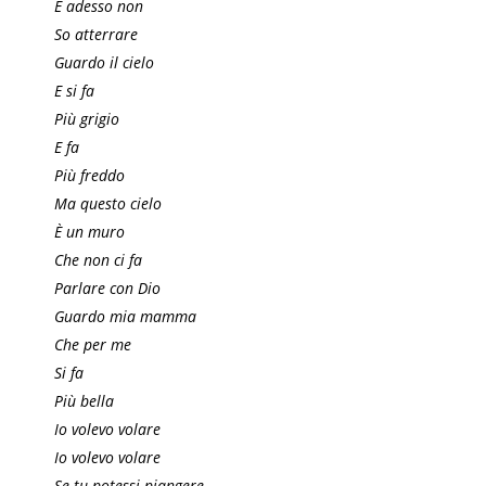
E adesso non
So atterrare
Guardo il cielo
E si fa
Più grigio
E fa
Più freddo
Ma questo cielo
È un muro
Che non ci fa
Parlare con Dio
Guardo mia mamma
Che per me
Si fa
Più bella
Io volevo volare
Io volevo volare
Se tu potessi piangere