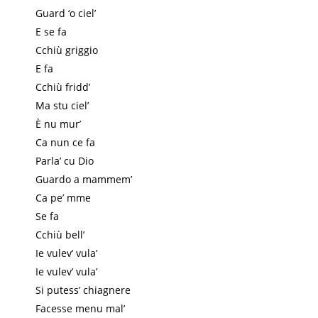
Guard ‘o ciel’
E se fa
Cchiù griggio
E fa
Cchiù fridd’
Ma stu ciel’
È nu mur’
Ca nun ce fa
Parla’ cu Dio
Guardo a mammem’
Ca pe’ mme
Se fa
Cchiù bell’
Ie vulev’ vula’
Ie vulev’ vula’
Si putess’ chiagnere
Facesse menu mal’