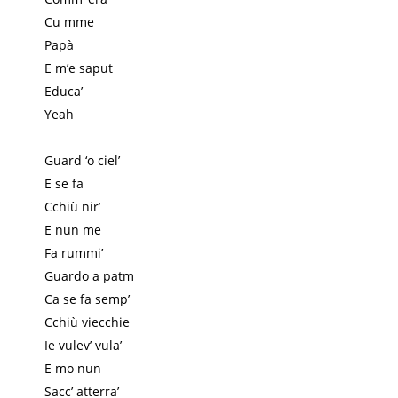
Cu mme
Papà
E m’e saput
Educa’
Yeah
Guard ‘o ciel’
E se fa
Cchiù nir’
E nun me
Fa rummi’
Guardo a patm
Ca se fa semp’
Cchiù viecchie
Ie vulev’ vula’
E mo nun
Sacc’ atterra’