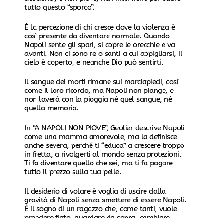
tutto questo “sporco”.
È la percezione di chi cresce dove la violenza è
così presente da diventare normale. Quando
Napoli sente gli spari, si copre le orecchie e va
avanti. Non ci sono re o santi a cui appigliarsi, il
cielo è coperto, e neanche Dio può sentirti.
Il sangue dei morti rimane sui marciapiedi, così
come il loro ricordo, ma Napoli non piange, e
non laverà con la pioggia né quel sangue, né
quella memoria.
In “A NAPOLI NON PIOVE”, Geolier descrive Napoli
come una mamma amorevole, ma la definisce
anche severa, perché ti “educa” a crescere troppo
in fretta, a rivolgerti al mondo senza protezioni.
Ti fa diventare quello che sei, ma ti fa pagare
tutto il prezzo sulla tua pelle.
Il desiderio di volare è voglia di uscire dalla
gravità di Napoli senza smettere di essere Napoli.
È il sogno di un ragazzo che, come tanti, vuole
prendere fiato, guardare da sopra, cambiare