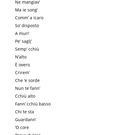
Ne mangiav’
Ma ie song’
Comm’ a Icaro
So’ disposto
A muri’
Pe’ saglj’
Semp’ cchiù
N’alto
È overo
Crirem’
Che ‘e sorde
Nun te fann’
Cchiù alto
Fann’ cchiù basso
Chi te sta
Guardann’
‘O core