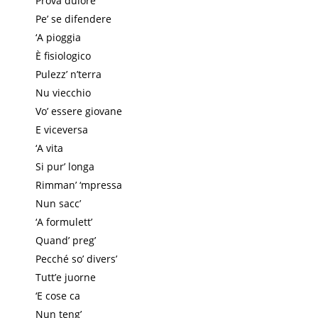
Prova dulore
Pe’ se difendere
‘A pioggia
È fisiologico
Pulezz’ n’terra
Nu viecchio
Vo’ essere giovane
E viceversa
‘A vita
Si pur’ longa
Rimman’ ‘mpressa
Nun sacc’
‘A formulett’
Quand’ preg’
Pecché so’ divers’
Tutt’e juorne
‘E cose ca
Nun teng’