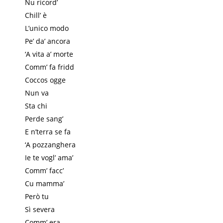
Nu ricord’
Chill’ è
L’unico modo
Pe’ da’ ancora
‘A vita a’ morte
Comm’ fa fridd
Coccos ogge
Nun va
Sta chi
Perde sang’
E n’terra se fa
‘A pozzanghera
Ie te vogl’ ama’
Comm’ facc’
Cu mamma’
Però tu
Sì severa
Comm’ era