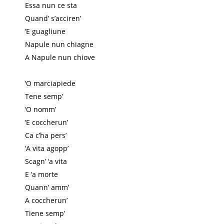
Essa nun ce sta
Quand’ s’acciren’
‘E guagliune
Napule nun chiagne
A Napule nun chiove
‘O marciapiede
Tene semp’
‘O nomm’
‘E coccherun’
Ca c’ha pers’
‘A vita agopp’
Scagn’ ‘a vita
E ‘a morte
Quann’ amm’
A coccherun’
Tiene semp’