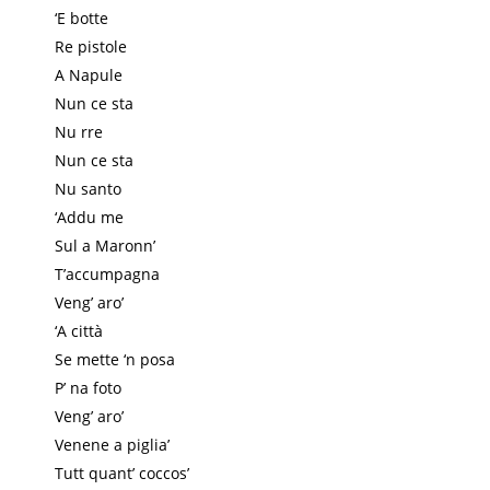
‘E botte
Re pistole
A Napule
Nun ce sta
Nu rre
Nun ce sta
Nu santo
‘Addu me
Sul a Maronn’
T’accumpagna
Veng’ aro’
‘A città
Se mette ‘n posa
P’ na foto
Veng’ aro’
Venene a piglia’
Tutt quant’ coccos’